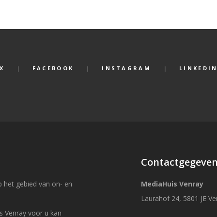
X
FACEBOOK
INSTAGRAM
LINKEDI
Contactgegeve
 het gebied van on- en
MediaHuis Venray
Laurahof 24, 5801 JE Ve
s Venray voor u kan