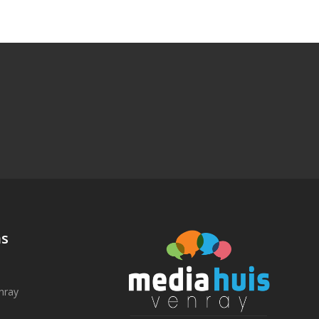
N
ns
nray