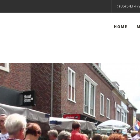
T: (06) 543 47
HOME
M