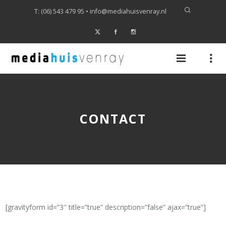
T: (06) 543 479 95 •
info@mediahuisvenray.nl
CONTACT
[gravityform id=”3″ title=”true” description=”false” ajax=”true”]