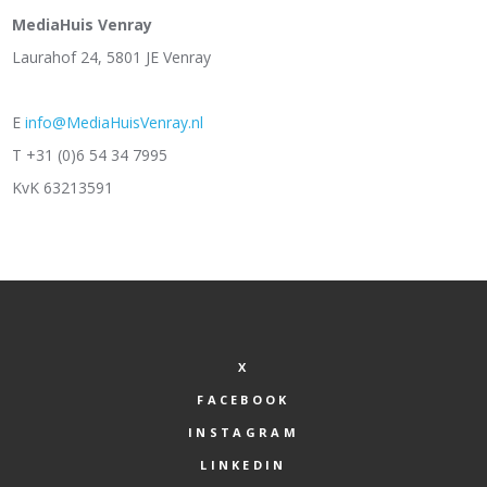
MediaHuis Venray
Laurahof 24, 5801 JE Venray
E
info@MediaHuisVenray.nl
T +31 (0)6 54 34 7995
KvK 63213591
X
FACEBOOK
INSTAGRAM
LINKEDIN