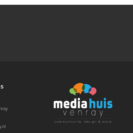
N
ns
nray
.nl