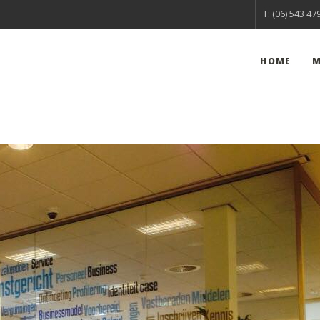
T: (06) 543 47
HOME
M