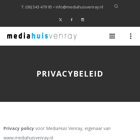
T: (06) 543 479 95 •
info@mediahuisvenray.nl
PRIVACYBELEID
Privacy policy
voor MediaHuis Venray, eigenaar van
www.mediahuisvenray.nl