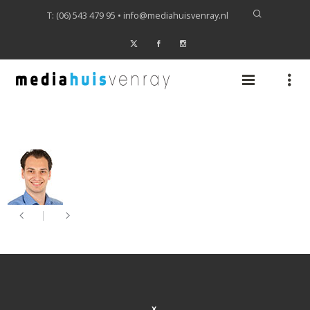
T: (06) 543 479 95 •
info@mediahuisvenray.nl
X