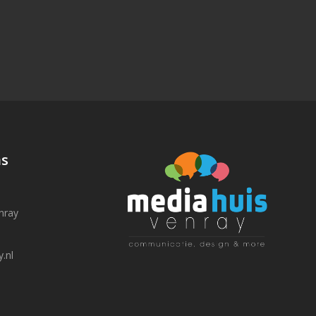
N
ns
nray
.nl