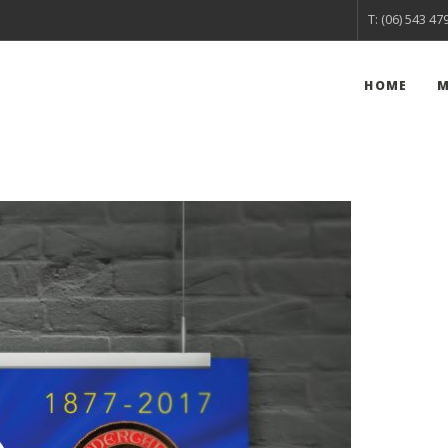
T: (06) 543 47
HOME
M