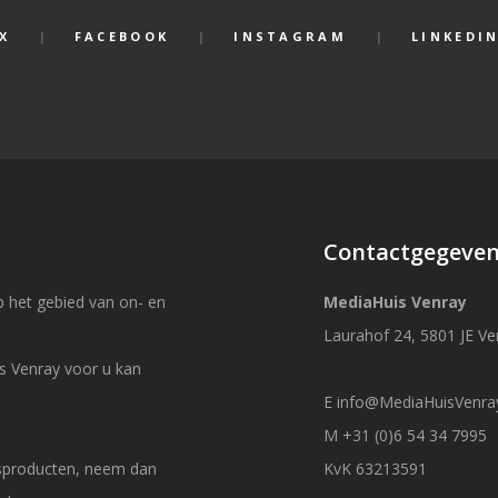
X
FACEBOOK
INSTAGRAM
LINKEDI
Contactgegeve
 het gebied van on- en
MediaHuis Venray
Laurahof 24, 5801 JE Ve
s Venray voor u kan
E
info@MediaHuisVenray
M +31 (0)6 54 34 7995
esproducten, neem dan
KvK 63213591