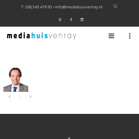
T: (06) 543 479 95 •
info@mediahuisvenray.nl
X