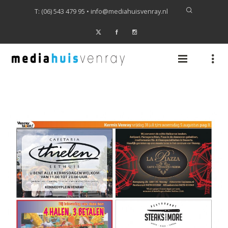
T: (06) 543 479 95 •
info@mediahuisvenray.nl