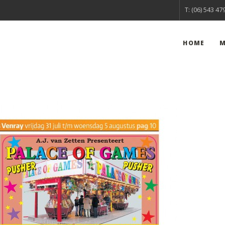
T: (06) 543 47
HOME
M