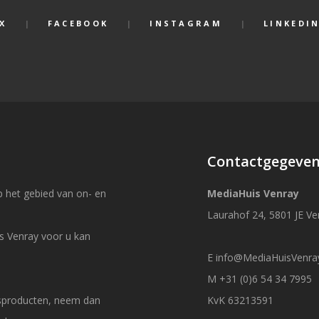
X
FACEBOOK
INSTAGRAM
LINKEDI
Contactgegeve
 het gebied van on- en
MediaHuis Venray
Laurahof 24, 5801 JE Ve
s Venray voor u kan
E
info@MediaHuisVenray
M +31 (0)6 54 34 7995
esproducten, neem dan
KvK 63213591