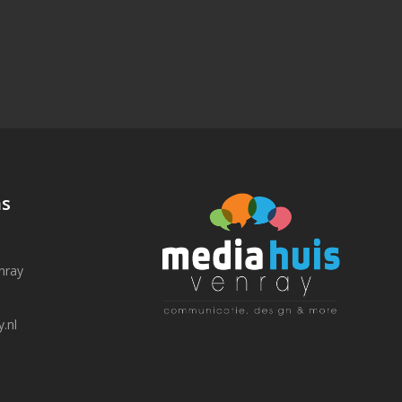
N
ns
nray
.nl