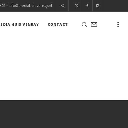
9 95 •
info@mediahuisvenray.nl
EDIA HUIS VENRAY
CONTACT
N