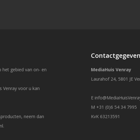
Contactgegeve
 het gebied van on- en
MediaHuis Venray
Laurahof 24, 5801 JE Ve
s Venray voor u kan
E
info@MediaHuisVenray
M +31 (0)6 54 34 7995
esproducten, neem dan
KvK 63213591
nl
.