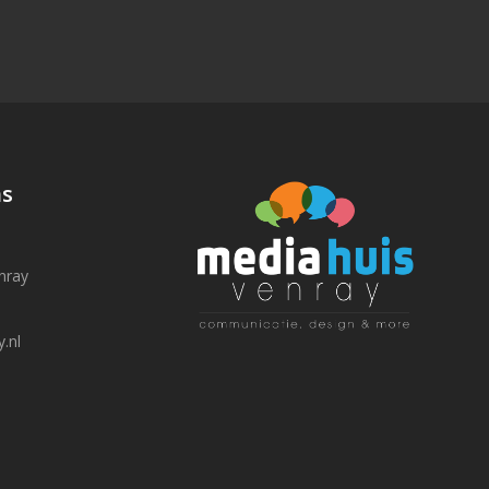
ns
nray
.nl