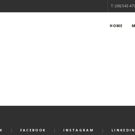
T: (06) 543 47
HOME
M
X
FACEBOOK
INSTAGRAM
LINKEDI