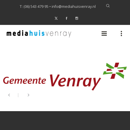
T: (06) 543 479 95 •
info@mediahuisvenray.nl