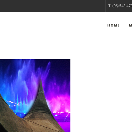
T: (06) 543 47
HOME
M