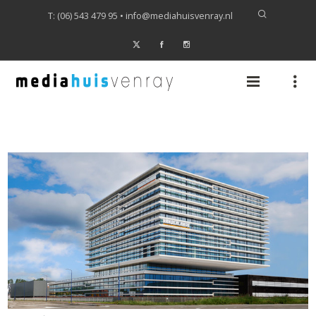
T: (06) 543 479 95 •
info@mediahuisvenray.nl